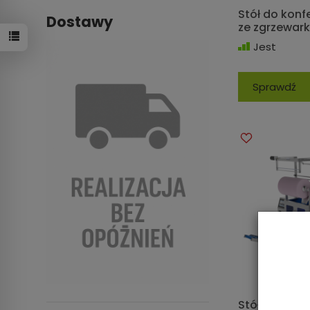
Stół do konfe
Dostawy
ze zgrzewar
Jest
Sprawdź
Stół 520 do 