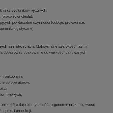
ek oraz podajników ręcznych,
k (praca równoległa),
jących powtarzalne czynności (odboje, prowadnice,
ojemniki logistyczne).
nych szerokościach
. Maksymalne szerokości taśmy
ala dopasować opakowanie do wielkości pakowanych
sem pakowania,
ne do operatorów,
ości,
ów foliowych.
zanie, które daje elastyczność, ergonomię oraz możliwość
ej skali produkcji.