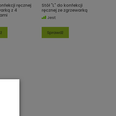
onfekcji ręcznej
Stół "L" do konfekcji
arką z 4
ręcznej ze zgrzewarką
ami
Jest
ź
Sprawdź