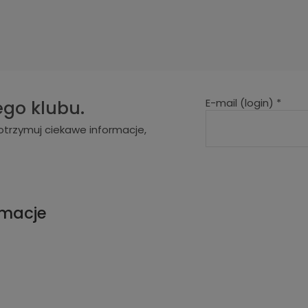
E-mail (login)
*
ego klubu.
otrzymuj ciekawe informacje,
rmacje
e
t