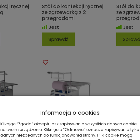
kcji ręcznej
Stół do konfekcji ręcznej
Stół do k
ką
ze zgrzewarką z 2
ze zgrzew
przegrodami
przegrod
Jest
Jest
Sprawdź
Sprawd
Informacja o cookies
Klikając “Zgoda” akceptujesz zapisywanie wszystkich danych cookie
na twoim urządzeniu. Kliknięcie “Odmowa” oznacza zapisywanie tylko
danych niezbędnych do funkcjonowania strony. Pliki cookie mogą
konfekcji
Stół 520 do konfekcji