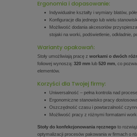
Ergonomia i dopasowanie:
Indywidualne kształty i wymiary blatów, pół
Konfiguracje dla jednego lub wielu stanowis
Możliwość dodania akcesoriów przyspiesza
stojaki na worki, podświetlenie, odkładnie, p
Warianty opakowań:
Stoły umożliwiają pracę z
workami o dwóch róż
foliowej wynoszą:
320 mm
lub
520 mm
, co pozw
elementów.
Korzyści dla Twojej firmy:
Uniwersalność – pełna kontrola nad proce
Ergonomiczne stanowisko pracy dostosowa
Oszczędność czasu i powtarzalność czynn
Możliwość pracy z różnymi formatami work
Stoły do konfekcjonowania ręcznego
to rozwią
optymalizacji procesów pakowania w firmach o różn