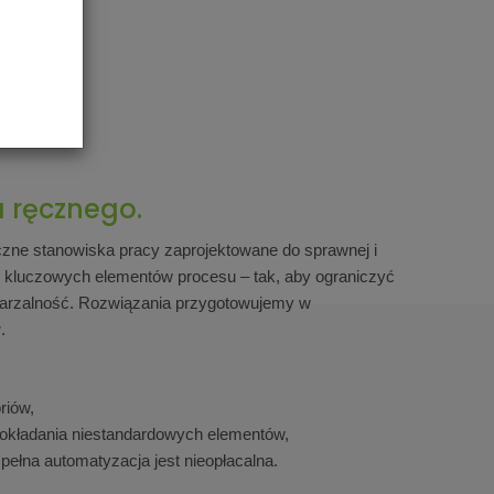
 ręcznego.
czne stanowiska pracy zaprojektowane do sprawnej i
e kluczowych elementów procesu – tak, aby ograniczyć
wtarzalność. Rozwiązania przygotowujemy w
w
.
riów,
dokładania niestandardowych elementów,
 pełna automatyzacja jest nieopłacalna.