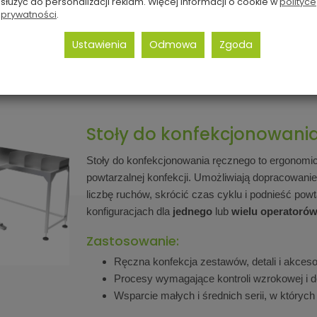
służyć do personalizacji reklam. Więcej informacji o cookie w
polityce
grzewarką
ręcznej ze zgrzewarką 2
prywatności
.
stanowiskowy
Jest
Ustawienia
Odmowa
Zgoda
Sprawdź
Stoły do konfekcjonowania
Stoły do konfekcjonowania ręcznego to ergonomi
powtarzalnej konfekcji. Umożliwiają dopracowani
liczbę ruchów, skrócić czas cyklu i podnieść po
konfiguracjach dla
jednego
lub
wielu operatoró
Zastosowanie:
Ręczna konfekcja zestawów, detali i akceso
Procesy wymagające kontroli wzrokowej i 
Wsparcie małych i średnich serii, w których